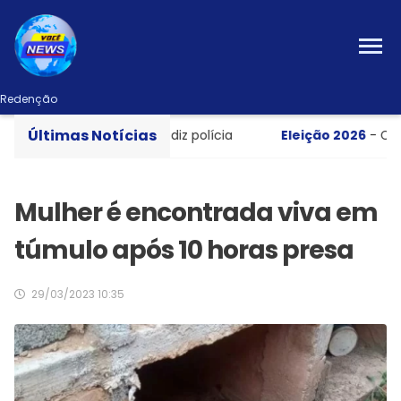
Redenção
Últimas Notícias
rto em apartamento, diz polícia
Eleição 2026
- Candida
Mulher é encontrada viva em
túmulo após 10 horas presa
29/03/2023 10:35