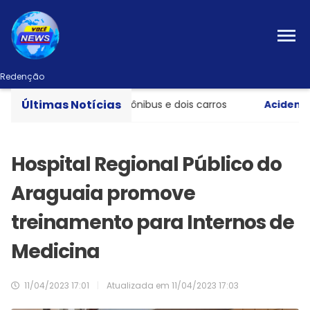
Redenção
Últimas Notícias
te entre caminhão, ônibus e dois carros
Acidente gra
Hospital Regional Público do
Araguaia promove
treinamento para Internos de
Medicina
11/04/2023 17:01
|
Atualizada em
11/04/2023 17:03