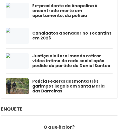
Ex-presidente da Anapolina é
encontrado morto em
apartamento, diz polícia
Candidatos a senador no Tocantins
em 2026
Justiça eleitoral manda retirar
vídeo íntimo de rede social após
pedido de partido de Daniel Santos
Polícia Federal desmonta três
garimpos ilegais em Santa Maria
das Barreiras
ENQUETE
O que é pior?