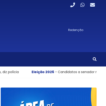
Redenção
cia
Eleição 2026
- Candidatos a senador no Tocantins 