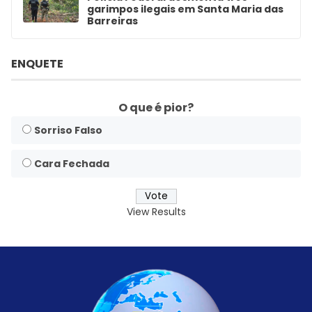
garimpos ilegais em Santa Maria das
Barreiras
ENQUETE
O que é pior?
Sorriso Falso
Cara Fechada
View Results