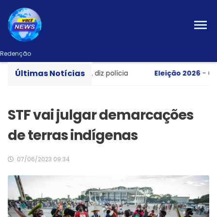
Redenção
Últimas Notícias
orto em apartamento, diz polícia
Eleição 2026
- Candid
STF vai julgar demarcações
de terras indígenas
07/06/2023 09:34