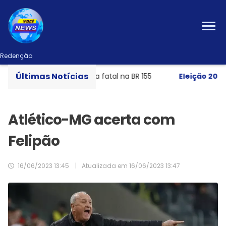
Redenção
Últimas Notícias
icleta com uma vítima fatal na BR 155
Eleição 2026
- S
Atlético-MG acerta com
Felipão
16/06/2023 13:45
|
Atualizada em
16/06/2023 13:47