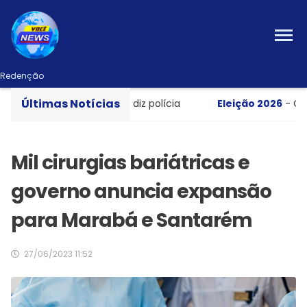
Redenção
Últimas Notícias
rto em apartamento, diz polícia
Eleição 2026
- Candida
Mil cirurgias bariátricas e
governo anuncia expansão
para Marabá e Santarém
27/06/2023 11:52