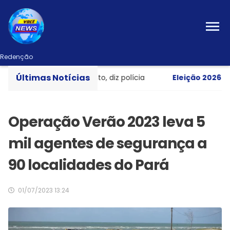
Redenção
Últimas Notícias
 morto em apartamento, diz polícia
Eleição 2026
- Cand
Operação Verão 2023 leva 5
mil agentes de segurança a
90 localidades do Pará
01/07/2023 13:24