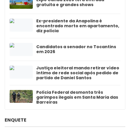
gratuita e grandes shows
Ex-presidente da Anapolina é
encontrado morto em apartamento,
diz polícia
Candidatos a senador no Tocantins
em 2026
Justiça eleitoral manda retirar vídeo
íntimo de rede social após pedido de
partido de Daniel Santos
Polícia Federal desmonta três
garimpos ilegais em Santa Maria das
Barreiras
ENQUETE