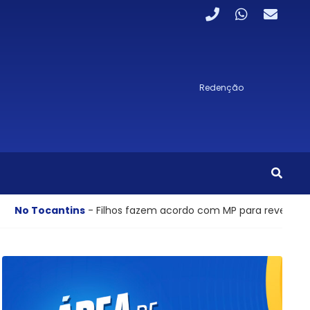
Redenção
cantins
- Filhos fazem acordo com MP para revezar cuidados 