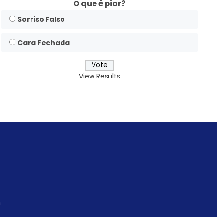
O que é pior?
Sorriso Falso
Cara Fechada
View Results
m