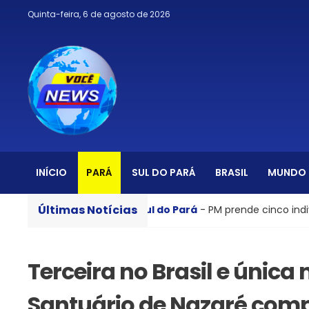
Quinta-feira, 6 de agosto de 2026
INÍCIO
PARÁ
SUL DO PARÁ
BRASIL
MUNDO
Últimas Notícias
ara a escola
Sul do Pará
- PM prende cinco indivíduos s
Terceira no Brasil e única
Santuário de Nazaré comp