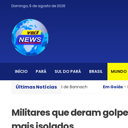
Domingo, 9 de agosto de 2026
INÍCIO
PARÁ
SUL DO PARÁ
BRASIL
MUNDO
Últimas Notícias
de crack na zona rural de Bannach
Em Goiás
- Bebê e m
Militares que deram golpe
mais isolados