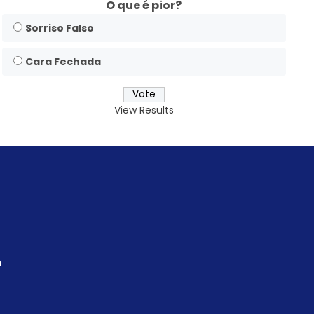
O que é pior?
Sorriso Falso
Cara Fechada
View Results
m