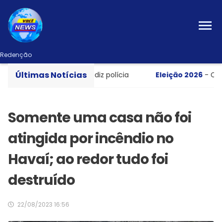
Redenção
Últimas Notícias
rto em apartamento, diz polícia
Eleição 2026
- Candida
Somente uma casa não foi
atingida por incêndio no
Havaí; ao redor tudo foi
destruído
22/08/2023 16:56