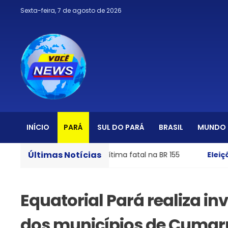
Sexta-feira, 7 de agosto de 2026
INÍCIO
PARÁ
SUL DO PARÁ
BRASIL
MUNDO
Últimas Notícias
a com uma vítima fatal na BR 155
Eleição 2026
- Sete ca
Equatorial Pará realiza in
dos municípios de Cumaru