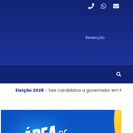
Redenção
026
- Seis candidatos a governador em Mato Grosso em 2026