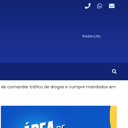
Redenção
dar tráfico de drogas e cumpre mandados em cinco cidades d