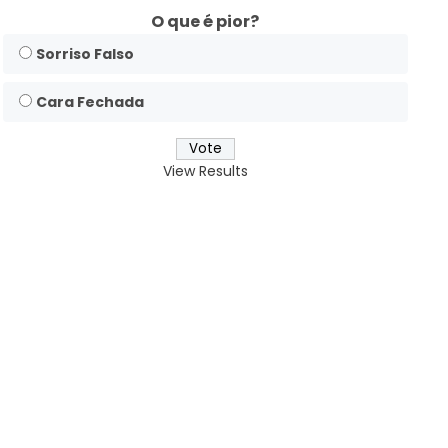
O que é pior?
Sorriso Falso
Cara Fechada
View Results