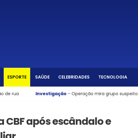
ESPORTE
SAÚDE
CELEBRIDADES
TECNOLOGIA
Investigação
- Operação mira grupo suspeito de coman
a CBF após escândalo e
liar