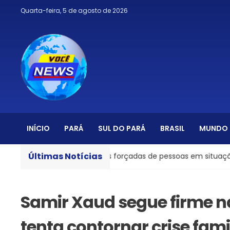
Quarta-feira, 5 de agosto de 2026
INÍCIO
PARÁ
SUL DO PARÁ
BRASIL
MUNDO
Últimas Notícias
por realizar remoções forçadas de pessoas em situação de rua
Samir Xaud segue firme n
tenta contornar crise fami