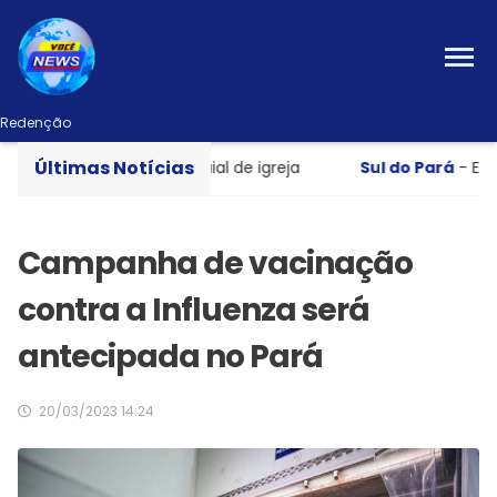
Redenção
Últimas Notícias
vadir salão paroquial de igreja
Sul do Pará
- Equatoria
Campanha de vacinação
contra a Influenza será
antecipada no Pará
20/03/2023 14:24