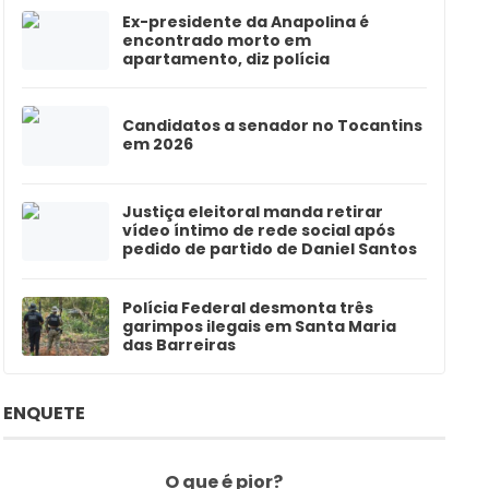
Ex-presidente da Anapolina é
encontrado morto em
apartamento, diz polícia
Candidatos a senador no Tocantins
em 2026
Justiça eleitoral manda retirar
vídeo íntimo de rede social após
pedido de partido de Daniel Santos
Polícia Federal desmonta três
garimpos ilegais em Santa Maria
das Barreiras
ENQUETE
O que é pior?